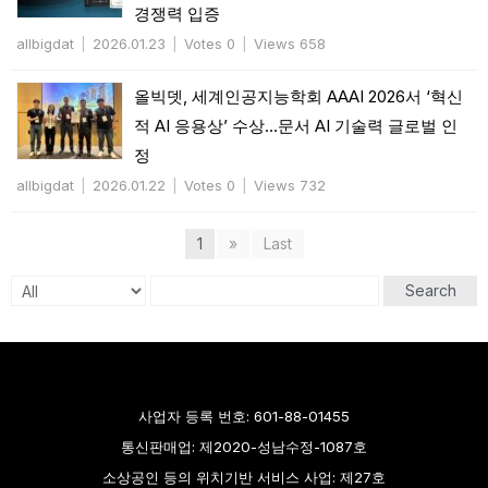
경쟁력 입증
allbigdat
|
2026.01.23
|
Votes 0
|
Views 658
올빅뎃, 세계인공지능학회 AAAI 2026서 ‘혁신
적 AI 응용상’ 수상…문서 AI 기술력 글로벌 인
정
allbigdat
|
2026.01.22
|
Votes 0
|
Views 732
1
»
Last
Search
사업자 등록 번호: 601-88-01455
통신판매업: 제2020-성남수정-1087호
소상공인 등의 위치기반 서비스 사업: 제27호