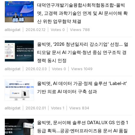
대덕연구개발기술융합사회적협동조합-올빅
뎃, 고경력 과학기술인 연계 및 AI 문서이해 확
산 위한 업무협약 체결
allbigdat
|
2026.02.12
|
Votes 0
|
Views 788
올빅뎃, ‘2026 청년일자리 강소기업’ 선정… 멀
티모달 문서 AI 기술력·청년 중심 연구조직 경
쟁력 동시 인정
allbigdat
|
2026.02.03
|
Votes 0
|
Views 1049
올빅뎃, AI 데이터 가공·정제 솔루션 ‘Label-it’
기반 의료 AI 데이터 구축 성과
allbigdat
|
2026.02.01
|
Votes 1
|
Views 834
올빅뎃, 문서이해 솔루션 DATALUX GS 인증 1
등급 획득…공공·엔터프라이즈용 문서 AI 품질