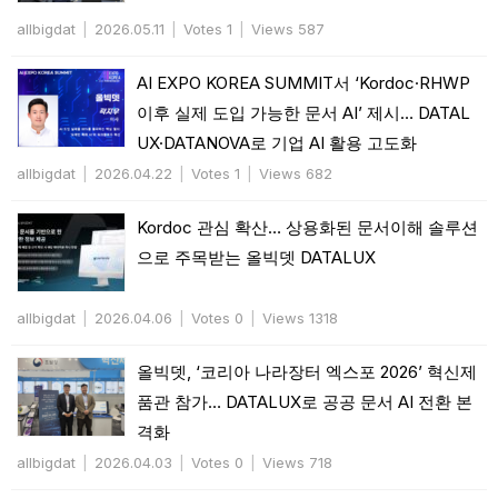
allbigdat
|
2026.05.11
|
Votes 1
|
Views 587
AI EXPO KOREA SUMMIT서 ‘Kordoc·RHWP
이후 실제 도입 가능한 문서 AI’ 제시… DATAL
UX·DATANOVA로 기업 AI 활용 고도화
allbigdat
|
2026.04.22
|
Votes 1
|
Views 682
Kordoc 관심 확산… 상용화된 문서이해 솔루션
으로 주목받는 올빅뎃 DATALUX
allbigdat
|
2026.04.06
|
Votes 0
|
Views 1318
올빅뎃, ‘코리아 나라장터 엑스포 2026’ 혁신제
품관 참가… DATALUX로 공공 문서 AI 전환 본
격화
allbigdat
|
2026.04.03
|
Votes 0
|
Views 718