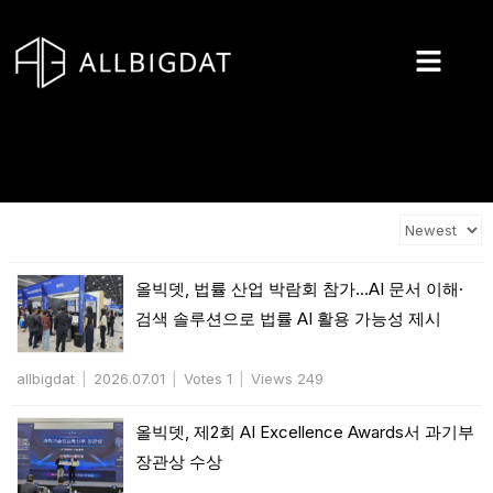
콘
텐
츠
로
건
너
뛰
기
Total 26
올빅뎃, 법률 산업 박람회 참가…AI 문서 이해·
검색 솔루션으로 법률 AI 활용 가능성 제시
allbigdat
|
2026.07.01
|
Votes 1
|
Views 249
올빅뎃, 제2회 AI Excellence Awards서 과기부
장관상 수상