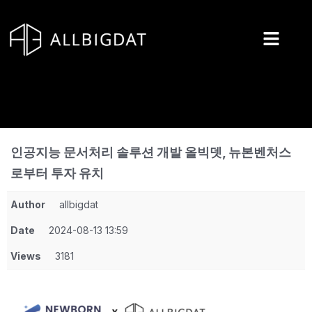
콘
텐
츠
로
건
너
뛰
기
인공지능 문서처리 솔루션 개발 올빅뎃, 뉴본벤처스
로부터 투자 유치
Author
allbigdat
Date
2024-08-13 13:59
Views
3181