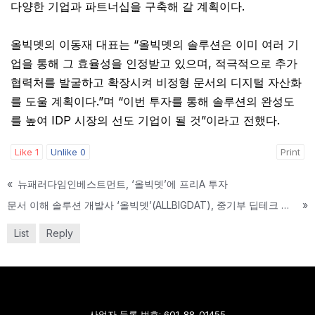
다양한 기업과 파트너십을 구축해 갈 계획이다.
올빅뎃의 이동재 대표는 “올빅뎃의 솔루션은 이미 여러 기
업을 통해 그 효율성을 인정받고 있으며, 적극적으로 추가
협력처를 발굴하고 확장시켜 비정형 문서의 디지털 자산화
를 도울 계획이다.”며 “이번 투자를 통해 솔루션의 완성도
를 높여 IDP 시장의 선도 기업이 될 것”이라고 전했다.
Like
1
Unlike
0
Print
«
뉴패러다임인베스트먼트, ‘올빅뎃’에 프리A 투자
문서 이해 솔루션 개발사 ‘올빅뎃’(ALLBIGDAT), 중기부 딥테크 팁스(TIPS) 선정
»
List
Reply
사업자 등록 번호: 601-88-01455