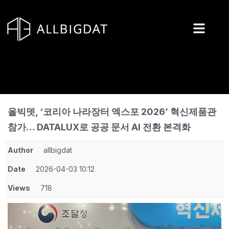
콘
텐
츠
로
건
너
뛰
기
올빅뎃, ‘코리아 나라장터 엑스포 2026’ 혁신제품관
참가… DATALUX로 공공 문서 AI 전환 본격화
Author
allbigdat
Date
2026-04-03 10:12
Views
718