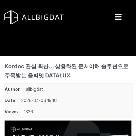
콘
텐
츠
로
건
너
뛰
기
Kordoc 관심 확산… 상용화된 문서이해 솔루션으로
주목받는 올빅뎃 DATALUX
Author
allbigdat
Date
2026-04-06 19:16
Views
1326