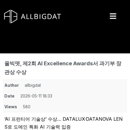
콘
텐
츠
로
건
너
뛰
기
올빅뎃, 제2회 AI Excellence Awards서 과기부 장
관상 수상
Author
allbigdat
Date
2026-05-11 18:33
Views
580
‘AI 프런티어 기술상’ 수상… DATALUX·DATANOVA LEN
S로 도메인 특화 AI 기술력 입증