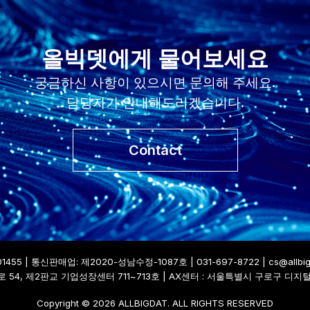
올빅뎃에게 물어보세요
궁금하신 사항이 있으시면 문의해 주세요.
담당자가 안내해드리겠습니다.
Contact
1455 | 통신판매업: 제2020-성남수정-1087호 | 031-697-8722 |
cs@allbi
54, 제2판교 기업성장센터 711~713호 | AX센터 : 서울특별시 구로구 디지털로
Copyright © 2026 ALLBIGDAT. ALL RIGHTS RESERVED