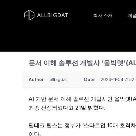
콘
텐
회사 소개
제품
츠
로
건
너
뛰
문서 이해 솔루션 개발사 ‘올빅뎃’(ALL
기
Author
allbigdat
Date
2024-11-04 21:52
AI 기반 문서 이해 솔루션 개발사인 올빅뎃(A
최종 선정되었다고 21일 밝혔다.
딥테크 팁스는 정부가 ‘스타트업 10대 초격
이다.