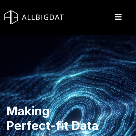
콘
텐
츠
로
건
너
뛰
기
Making
Perfect-fit Data