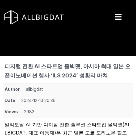
콘
텐
츠
로
건
너
뛰
기
디지털 전환 AI 스타트업 올빅뎃, 아시아 최대 일본 오
픈이노베이션 행사 ‘ILS 2024’ 성황리 마쳐
Author
allbigdat
Date
2024-12-13 20:36
Views
2982
멀티모달 AI 기반 디지털 전환 솔루션 스타트업 올빅뎃(AL
LBIGDAT, 대표 이동재)은 최근 일본 도쿄 도라노몬 힐즈