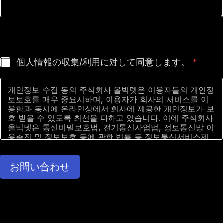
ご興味のある内容がございましたら、お知らせいただけれ
ば、担当者が迅速にご連絡させていただきます。
동
個人情報の収集/利用に対して同意します。
*
의
하
개인정보 수집 동의 주식회사 올빅뎃은 이용자들의 개인정
기
보보호를 매우 중요시하며, 이용자가 회사의 서비스를 이
*
용함과 동시에 온라인상에서 회사에 제공한 개인정보가 보
호 받을 수 있도록 최선을 다하고 있습니다. 이에 주식회사
올빅뎃은 통신비밀보호법, 전기통신사업법, 정보통신망 이
용촉진 및 정보보호 등에 관한 법률 등 정보통신서비스제
공자가 준수하여야 할 관련 법규상의 개인정보보호 규정
및 정보통신부가 제정한 개인정보보호지침을 준수하고 있
습니다. 주식회사 올빅뎃은 개인정보 처리방침을 통하여
お問い合わせ
이용자들이 제공하는 개인정보가 어떠한 용도와 방식으로
이용되고 있으며 개인정보보호를 위해 어떠한 조치가 취해
지고 있는지 알려 드립니다.
주식회사 올빅뎃은 개인정보 처리방침을 홈페이지 첫 화면
에 공개함으로써 이용자들이 언제나 용이하게 보실 수 있