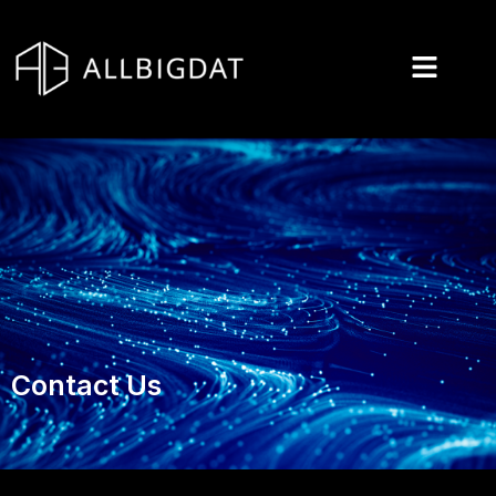
콘
텐
츠
로
건
너
뛰
기
Contact Us